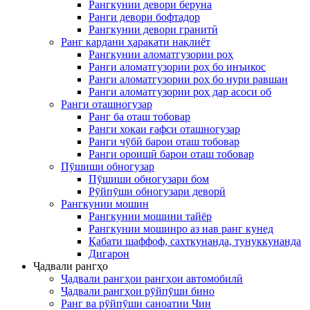
Рангкунии девори беруна
Ранги девори бофтадор
Рангкунии девори гранитӣ
Ранг кардани ҳаракати нақлиёт
Рангкунии аломатгузории роҳ
Ранги аломатгузории роҳ бо инъикос
Ранги аломатгузории роҳ бо нури равшан
Ранги аломатгузории роҳ дар асоси об
Ранги оташногузар
Ранг ба оташ тобовар
Ранги хокаи ғафси оташногузар
Ранги чӯбӣ барои оташ тобовар
Ранги ороишӣ барои оташ тобовар
Пӯшиши обногузар
Пӯшиши обногузари бом
Рӯйпӯши обногузари деворӣ
Рангкунии мошин
Рангкунии мошини тайёр
Рангкунии мошинро аз нав ранг кунед
Қабати шаффоф, сахткунанда, тунуккунанда
Дигарон
Ҷадвали рангҳо
Ҷадвали рангҳои рангҳои автомобилӣ
Ҷадвали рангҳои рӯйпӯши бино
Ранг ва рӯйпӯши саноатии Чин