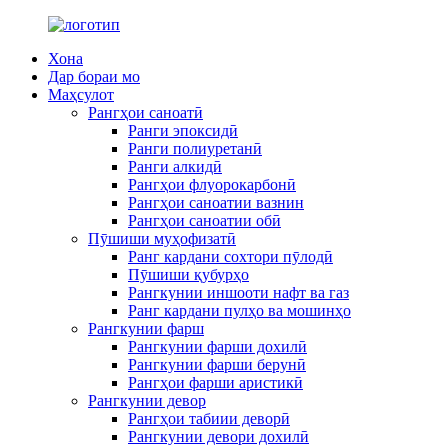
Хона
Дар бораи мо
Маҳсулот
Рангҳои саноатӣ
Ранги эпоксидӣ
Ранги полиуретанӣ
Ранги алкидӣ
Рангҳои флуорокарбонӣ
Рангҳои саноатии вазнин
Рангҳои саноатии обӣ
Пӯшиши муҳофизатӣ
Ранг кардани сохтори пӯлодӣ
Пӯшиши қубурҳо
Рангкунии иншооти нафт ва газ
Ранг кардани пулҳо ва мошинҳо
Рангкунии фарш
Рангкунии фарши дохилӣ
Рангкунии фарши берунӣ
Рангҳои фарши аристикӣ
Рангкунии девор
Рангҳои табиии деворӣ
Рангкунии девори дохилӣ