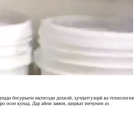
 рушди босуръати иқтисоди дохилӣ, ҳуҷҷатгузорӣ ва технология
ро осон кунад. Дар айни замон, ширкат инчунин аз