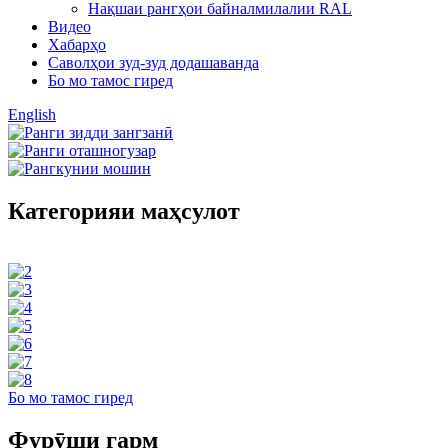
Нақшаи рангҳои байналмилалии RAL
Видео
Хабарҳо
Саволҳои зуд-зуд додашаванда
Бо мо тамос гиред
English
Категорияи маҳсулот
Бо мо тамос гиред
Фурӯши гарм