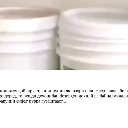
 Чжэнчжоу ҷойгир аст, ки инчунин як шаҳри нави сатҳи аввал бо
ҳо дорад, то рушди дуҷонибаи бозорҳои дохилӣ ва байналмилали
кунии сифат пурра гузаштааст...