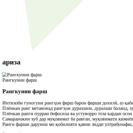
ариза
Рангкунии фарш
Рангкунии фарш
Интихоби гуногуни рангҳои фарш барои фарши дохилӣ, аз қаби
Плёнкаи ранг метавонад рангҳои дурахшон, дурахши баланд, х
Плёнкаи ранги пурраи бефосила ва устуворро тоза кардан осон 
Самаранокии хуб дар муқовимат ба равған, муқовимати кимиёв
Ранги фарши дарунии мо қобилияти қавии зидди ултрабунафш, 