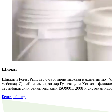
Ширкат
Ширкати Forest Paint дар бузургтарин маркази нақлиётии мо -
мебошад. Дар айни замон, он дар Гуанчжоу ва Ҳонконг филиал
сертификатсияи байналмилалии ISO9001: 2008-и системаи идора
Бештар бинед