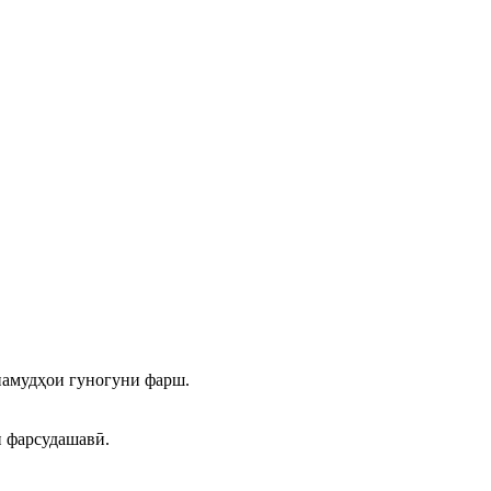
намудҳои гуногуни фарш.
и фарсудашавӣ.