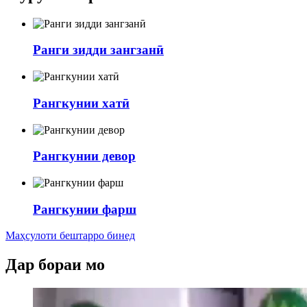
Ранги зидди зангзанӣ
Рангкунии хатӣ
Рангкунии девор
Рангкунии фарш
Маҳсулоти бештарро бинед
Дар бораи мо